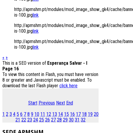
http://apmshm.pt/modules/mod_image_show_gk4/cache/banne
is-100.jpg
link
http://apmshm.pt/modules/mod_image_show_gk4/cache/banne
is-100.jpg
link
http://apmshm.pt/modules/mod_image_show_gk4/cache/banne
is-100.jpg
link
«
»
This is a SEO version of
Esperança Salvar - I
Page 16
To view this content in Flash, you must have version
8 or greater and Javascript must be enabled. To
download the last Flash player
click here
Start
Previous
Next
End
1
2
3
4
5
6
7
8
9
10
11
12
13
14
15
16
17
18
19
20
21
22
23
24
25
26
27
28
29
30
31
32
SEDE
APMSHM