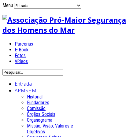
Menu
Parcerias
E-Book
Fotos
Vídeos
Entrada
APMSHM
Historial
Fundadores
Comissão
Órgãos Sociais
Organograma
Missão, Visão, Valores e
Objetivos