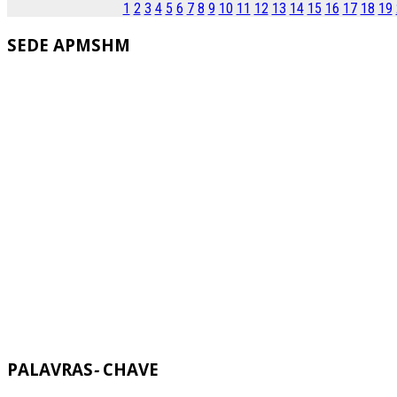
1
2
3
4
5
6
7
8
9
10
11
12
13
14
15
16
17
18
19
SEDE
APMSHM
PALAVRAS
-
CHAVE