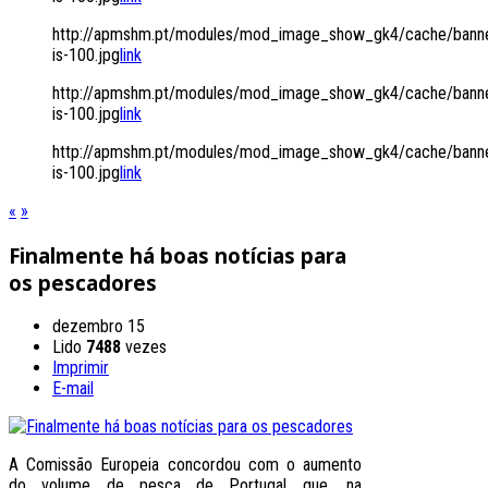
http://apmshm.pt/modules/mod_image_show_gk4/cache/banne
is-100.jpg
link
http://apmshm.pt/modules/mod_image_show_gk4/cache/banne
is-100.jpg
link
http://apmshm.pt/modules/mod_image_show_gk4/cache/banne
is-100.jpg
link
«
»
Finalmente há boas notícias para
os pescadores
dezembro 15
Lido
7488
vezes
Imprimir
E-mail
A Comissão Europeia concordou com o aumento
do volume de pesca de Portugal que, na