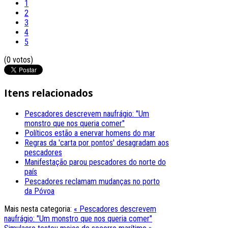
1
2
3
4
5
(0 votos)
Itens relacionados
Pescadores descrevem naufrágio: "Um
monstro que nos queria comer"
Políticos estão a enervar homens do mar
Regras da 'carta por pontos' desagradam aos
pescadores
Manifestação parou pescadores do norte do
país
Pescadores reclamam mudanças no porto
da Póvoa
Mais nesta categoria:
« Pescadores descrevem
naufrágio: "Um monstro que nos queria comer"