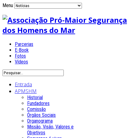
Menu
Parcerias
E-Book
Fotos
Vídeos
Entrada
APMSHM
Historial
Fundadores
Comissão
Órgãos Sociais
Organograma
Missão, Visão, Valores e
Objetivos