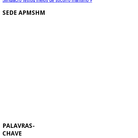
Simulacro testou meios de socorro marítimo »
SEDE
APMSHM
PALAVRAS
-
CHAVE