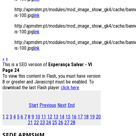
http://apmshm.pt/modules/mod_image_show_gk4/cache/banne
is-100.jpg
link
http://apmshm.pt/modules/mod_image_show_gk4/cache/banne
is-100.jpg
link
http://apmshm.pt/modules/mod_image_show_gk4/cache/banne
is-100.jpg
link
«
»
This is a SEO version of
Esperança Salvar - VI
Page 24
To view this content in Flash, you must have version
8 or greater and Javascript must be enabled. To
download the last Flash player
click here
Start
Previous
Next
End
1
2
3
4
5
6
7
8
9
10
11
12
13
14
15
16
17
18
19
20
21
22
23
24
25
26
27
28
SEDE
APMSHM