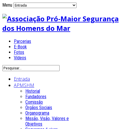
Menu
Parcerias
E-Book
Fotos
Vídeos
Entrada
APMSHM
Historial
Fundadores
Comissão
Órgãos Sociais
Organograma
Missão, Visão, Valores e
Objetivos