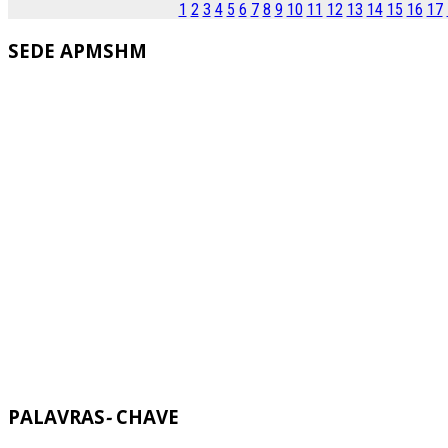
1
2
3
4
5
6
7
8
9
10
11
12
13
14
15
16
17
SEDE
APMSHM
PALAVRAS
-
CHAVE