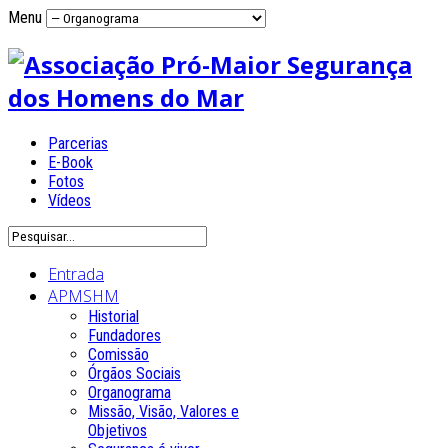
Menu
Parcerias
E-Book
Fotos
Vídeos
Entrada
APMSHM
Historial
Fundadores
Comissão
Órgãos Sociais
Organograma
Missão, Visão, Valores e
Objetivos