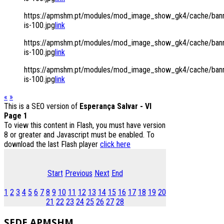
https://apmshm.pt/modules/mod_image_show_gk4/cache/bann
is-100.jpg
link
https://apmshm.pt/modules/mod_image_show_gk4/cache/bann
is-100.jpg
link
https://apmshm.pt/modules/mod_image_show_gk4/cache/bann
is-100.jpg
link
«
»
This is a SEO version of
Esperança Salvar - VI
Page 1
To view this content in Flash, you must have version
8 or greater and Javascript must be enabled. To
download the last Flash player
click here
Start
Previous
Next
End
1
2
3
4
5
6
7
8
9
10
11
12
13
14
15
16
17
18
19
20
21
22
23
24
25
26
27
28
SEDE
APMSHM