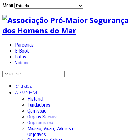
Menu
Parcerias
E-Book
Fotos
Vídeos
Entrada
APMSHM
Historial
Fundadores
Comissão
Órgãos Sociais
Organograma
Missão, Visão, Valores e
Objetivos