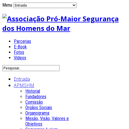
Menu
Parcerias
E-Book
Fotos
Vídeos
Entrada
APMSHM
Historial
Fundadores
Comissão
Órgãos Sociais
Organograma
Missão, Visão, Valores e
Objetivos