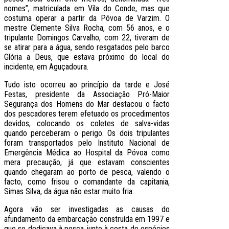
nomes”, matriculada em Vila do Conde, mas que
costuma operar a partir da Póvoa de Varzim. O
mestre Clemente Silva Rocha, com 56 anos, e o
tripulante Domingos Carvalho, com 22, tiveram de
se atirar para a água, sendo resgatados pelo barco
Glória a Deus, que estava próximo do local do
incidente, em Aguçadoura.
Tudo isto ocorreu ao princípio da tarde e José
Festas, presidente da Associação Pró-Maior
Segurança dos Homens do Mar destacou o facto
dos pescadores terem efetuado os procedimentos
devidos, colocando os coletes de salva-vidas
quando perceberam o perigo. Os dois tripulantes
foram transportados pelo Instituto Nacional de
Emergência Médica ao Hospital da Póvoa como
mera precaução, já que estavam conscientes
quando chegaram ao porto de pesca, valendo o
facto, como frisou o comandante da capitania,
Simas Silva, da água não estar muito fria.
Agora vão ser investigadas as causas do
afundamento da embarcação construída em 1997 e
que se dedicava à pesca junto à costa de espécies