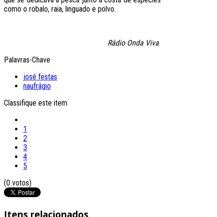
como o robalo, raia, linguado e polvo.
Rádio Onda Viva
Palavras-Chave
josé festas
naufrágio
Classifique este item
1
2
3
4
5
(0 votos)
Itens relacionados