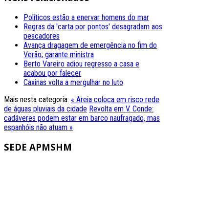
Políticos estão a enervar homens do mar
Regras da 'carta por pontos' desagradam aos
pescadores
Avança dragagem de emergência no fim do
Verão, garante ministra
Berto Vareiro adiou regresso a casa e
acabou por falecer
Caxinas volta a mergulhar no luto
Mais nesta categoria:
« Areia coloca em risco rede
de águas pluviais da cidade
Revolta em V. Conde:
cadáveres podem estar em barco naufragado, mas
espanhóis não atuam »
SEDE
APMSHM