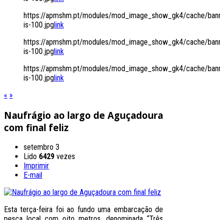
https://apmshm.pt/modules/mod_image_show_gk4/cache/bann
is-100.jpg
link
https://apmshm.pt/modules/mod_image_show_gk4/cache/bann
is-100.jpg
link
https://apmshm.pt/modules/mod_image_show_gk4/cache/bann
is-100.jpg
link
«
»
Naufrágio ao largo de Aguçadoura
com final feliz
setembro 3
Lido
6429
vezes
Imprimir
E-mail
Esta terça-feira foi ao fundo uma embarcação de
pesca local com oito metros, denominada “Três