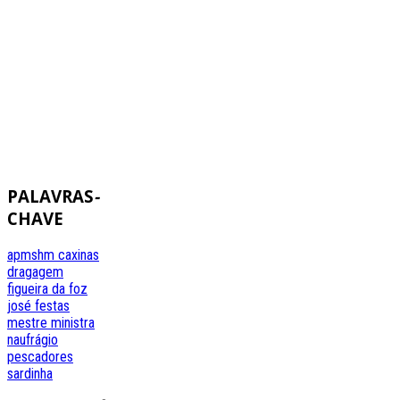
PALAVRAS
-
CHAVE
apmshm
caxinas
dragagem
figueira da foz
josé festas
mestre
ministra
naufrágio
pescadores
sardinha