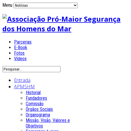
Menu
Parcerias
E-Book
Fotos
Vídeos
Entrada
APMSHM
Historial
Fundadores
Comissão
Órgãos Sociais
Organograma
Missão, Visão, Valores e
Objetivos