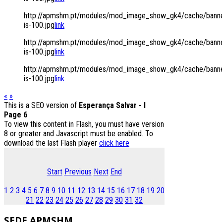
http://apmshm.pt/modules/mod_image_show_gk4/cache/banne
is-100.jpg
link
http://apmshm.pt/modules/mod_image_show_gk4/cache/banne
is-100.jpg
link
http://apmshm.pt/modules/mod_image_show_gk4/cache/banne
is-100.jpg
link
«
»
This is a SEO version of
Esperança Salvar - I
Page 6
To view this content in Flash, you must have version
8 or greater and Javascript must be enabled. To
download the last Flash player
click here
Start
Previous
Next
End
1
2
3
4
5
6
7
8
9
10
11
12
13
14
15
16
17
18
19
20
21
22
23
24
25
26
27
28
29
30
31
32
SEDE
APMSHM