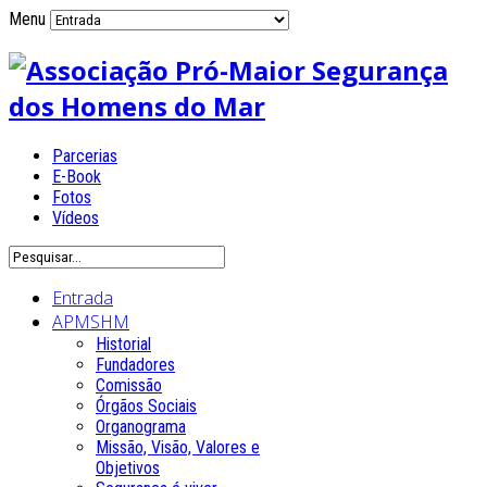
Menu
Parcerias
E-Book
Fotos
Vídeos
Entrada
APMSHM
Historial
Fundadores
Comissão
Órgãos Sociais
Organograma
Missão, Visão, Valores e
Objetivos