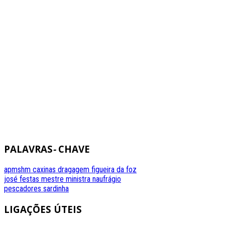
PALAVRAS
-
CHAVE
apmshm
caxinas
dragagem
figueira da foz
josé festas
mestre
ministra
naufrágio
pescadores
sardinha
LIGAÇÕES
ÚTEIS