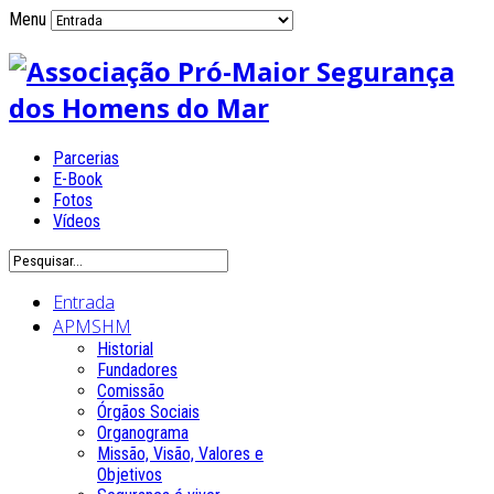
Menu
Parcerias
E-Book
Fotos
Vídeos
Entrada
APMSHM
Historial
Fundadores
Comissão
Órgãos Sociais
Organograma
Missão, Visão, Valores e
Objetivos