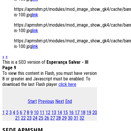
https://apmshm.pt/modules/mod_image_show_gk4/cache/bann
is-100.jpg
link
https://apmshm.pt/modules/mod_image_show_gk4/cache/bann
is-100.jpg
link
https://apmshm.pt/modules/mod_image_show_gk4/cache/bann
is-100.jpg
link
«
»
This is a SEO version of
Esperança Salvar - III
Page 9
To view this content in Flash, you must have version
8 or greater and Javascript must be enabled. To
download the last Flash player
click here
Start
Previous
Next
End
1
2
3
4
5
6
7
8
9
10
11
12
13
14
15
16
17
18
19
20
21
22
23
24
25
26
27
28
29
30
31
32
SEDE
APMSHM