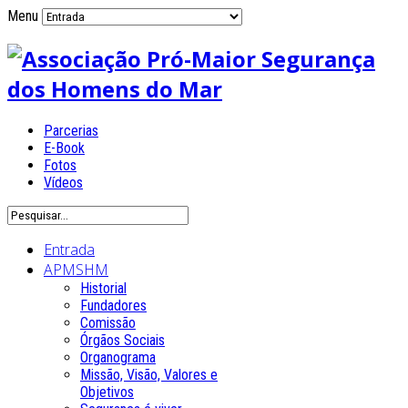
Menu
Parcerias
E-Book
Fotos
Vídeos
Entrada
APMSHM
Historial
Fundadores
Comissão
Órgãos Sociais
Organograma
Missão, Visão, Valores e
Objetivos