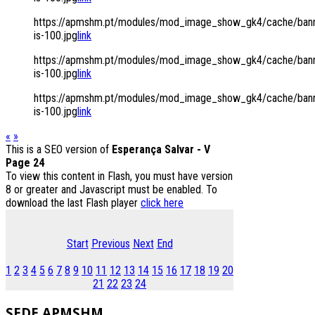
https://apmshm.pt/modules/mod_image_show_gk4/cache/bann
is-100.jpg
link
https://apmshm.pt/modules/mod_image_show_gk4/cache/bann
is-100.jpg
link
https://apmshm.pt/modules/mod_image_show_gk4/cache/bann
is-100.jpg
link
«
»
This is a SEO version of
Esperança Salvar - V
Page 24
To view this content in Flash, you must have version
8 or greater and Javascript must be enabled. To
download the last Flash player
click here
Start
Previous
Next
End
1
2
3
4
5
6
7
8
9
10
11
12
13
14
15
16
17
18
19
20
21
22
23
24
SEDE
APMSHM