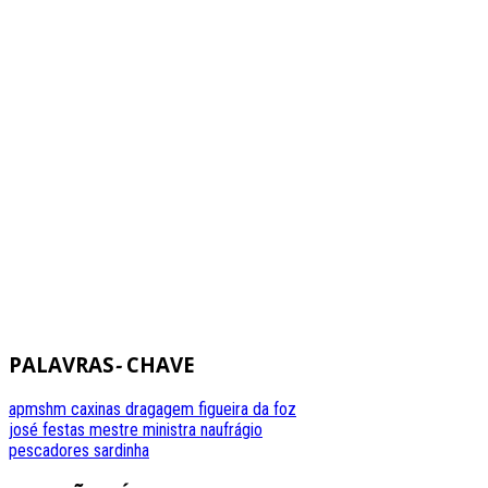
PALAVRAS
-
CHAVE
apmshm
caxinas
dragagem
figueira da foz
josé festas
mestre
ministra
naufrágio
pescadores
sardinha