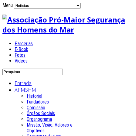
Menu
Parcerias
E-Book
Fotos
Vídeos
Entrada
APMSHM
Historial
Fundadores
Comissão
Órgãos Sociais
Organograma
Missão, Visão, Valores e
Objetivos