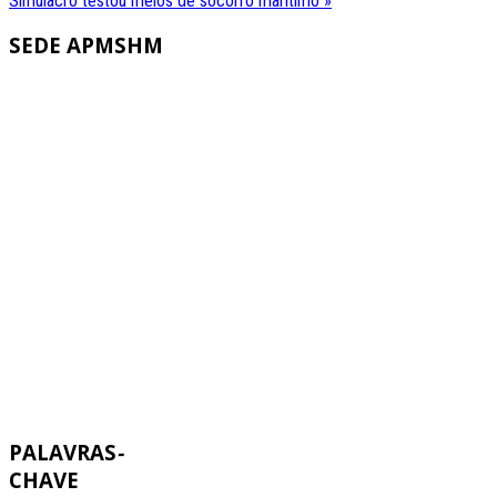
Simulacro testou meios de socorro marítimo »
SEDE
APMSHM
PALAVRAS
-
CHAVE