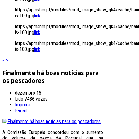
https://apmshm.pt/modules/mod_image_show_gk4/cache/bann
is-100.jpg
link
https://apmshm.pt/modules/mod_image_show_gk4/cache/bann
is-100.jpg
link
https://apmshm.pt/modules/mod_image_show_gk4/cache/bann
is-100.jpg
link
«
»
Finalmente há boas notícias para
os pescadores
dezembro 15
Lido
7486
vezes
Imprimir
E-mail
A Comissão Europeia concordou com o aumento
do volume de pesca de Portugal que, na