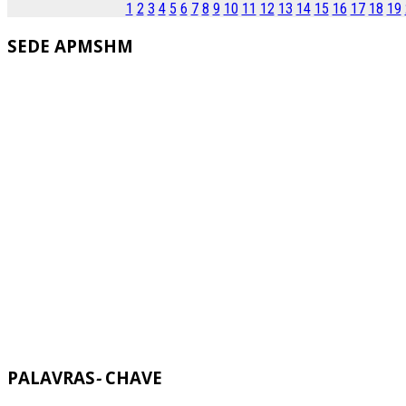
1
2
3
4
5
6
7
8
9
10
11
12
13
14
15
16
17
18
19
SEDE
APMSHM
PALAVRAS
-
CHAVE