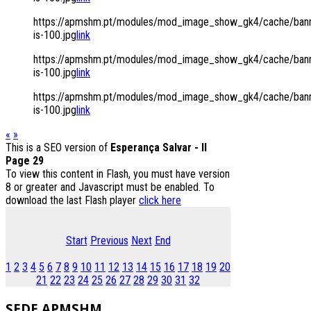
https://apmshm.pt/modules/mod_image_show_gk4/cache/bann
is-100.jpg
link
https://apmshm.pt/modules/mod_image_show_gk4/cache/bann
is-100.jpg
link
https://apmshm.pt/modules/mod_image_show_gk4/cache/bann
is-100.jpg
link
«
»
This is a SEO version of
Esperança Salvar - II
Page 29
To view this content in Flash, you must have version
8 or greater and Javascript must be enabled. To
download the last Flash player
click here
Start
Previous
Next
End
1
2
3
4
5
6
7
8
9
10
11
12
13
14
15
16
17
18
19
20
21
22
23
24
25
26
27
28
29
30
31
32
SEDE
APMSHM