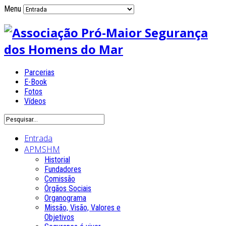
Menu
Parcerias
E-Book
Fotos
Vídeos
Entrada
APMSHM
Historial
Fundadores
Comissão
Órgãos Sociais
Organograma
Missão, Visão, Valores e
Objetivos