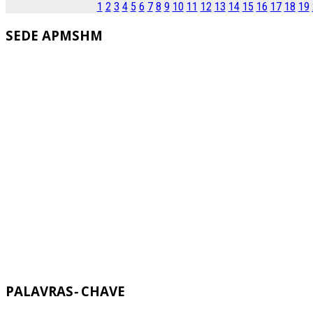
1
2
3
4
5
6
7
8
9
10
11
12
13
14
15
16
17
18
19
SEDE
APMSHM
PALAVRAS
-
CHAVE