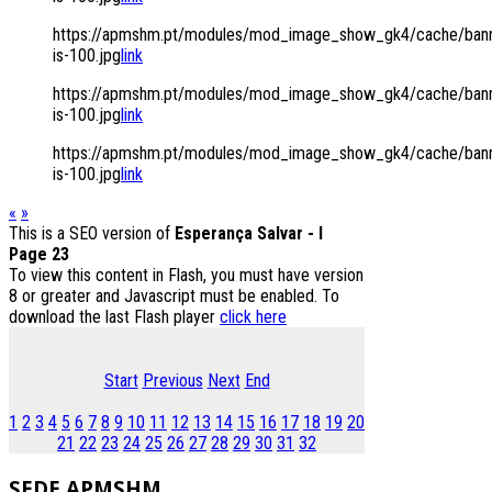
https://apmshm.pt/modules/mod_image_show_gk4/cache/bann
is-100.jpg
link
https://apmshm.pt/modules/mod_image_show_gk4/cache/bann
is-100.jpg
link
https://apmshm.pt/modules/mod_image_show_gk4/cache/bann
is-100.jpg
link
«
»
This is a SEO version of
Esperança Salvar - I
Page 23
To view this content in Flash, you must have version
8 or greater and Javascript must be enabled. To
download the last Flash player
click here
Start
Previous
Next
End
1
2
3
4
5
6
7
8
9
10
11
12
13
14
15
16
17
18
19
20
21
22
23
24
25
26
27
28
29
30
31
32
SEDE
APMSHM