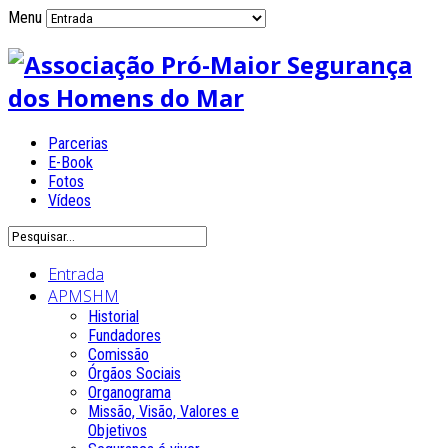
Menu
Parcerias
E-Book
Fotos
Vídeos
Entrada
APMSHM
Historial
Fundadores
Comissão
Órgãos Sociais
Organograma
Missão, Visão, Valores e
Objetivos