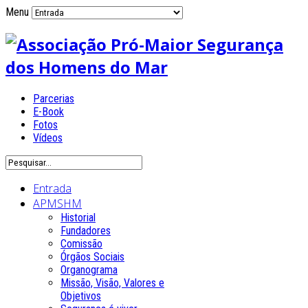
Menu
Parcerias
E-Book
Fotos
Vídeos
Entrada
APMSHM
Historial
Fundadores
Comissão
Órgãos Sociais
Organograma
Missão, Visão, Valores e
Objetivos