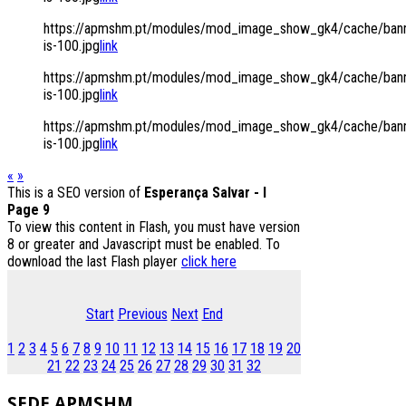
https://apmshm.pt/modules/mod_image_show_gk4/cache/bann
is-100.jpg
link
https://apmshm.pt/modules/mod_image_show_gk4/cache/bann
is-100.jpg
link
https://apmshm.pt/modules/mod_image_show_gk4/cache/bann
is-100.jpg
link
«
»
This is a SEO version of
Esperança Salvar - I
Page 9
To view this content in Flash, you must have version
8 or greater and Javascript must be enabled. To
download the last Flash player
click here
Start
Previous
Next
End
1
2
3
4
5
6
7
8
9
10
11
12
13
14
15
16
17
18
19
20
21
22
23
24
25
26
27
28
29
30
31
32
SEDE
APMSHM