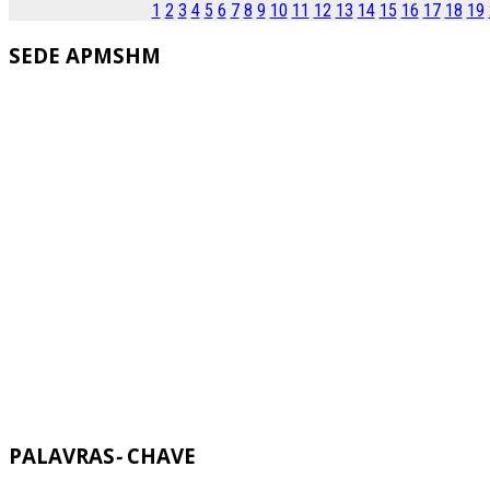
1
2
3
4
5
6
7
8
9
10
11
12
13
14
15
16
17
18
19
SEDE
APMSHM
PALAVRAS
-
CHAVE