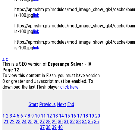
https://apmshm.pt/modules/mod_image_show_gk4/cache/bann
is-100.jpg
link
https://apmshm.pt/modules/mod_image_show_gk4/cache/bann
is-100.jpg
link
https://apmshm.pt/modules/mod_image_show_gk4/cache/bann
is-100.jpg
link
«
»
This is a SEO version of
Esperança Salvar - IV
Page 12
To view this content in Flash, you must have version
8 or greater and Javascript must be enabled. To
download the last Flash player
click here
Start
Previous
Next
End
1
2
3
4
5
6
7
8
9
10
11
12
13
14
15
16
17
18
19
20
21
22
23
24
25
26
27
28
29
30
31
32
33
34
35
36
37
38
39
40