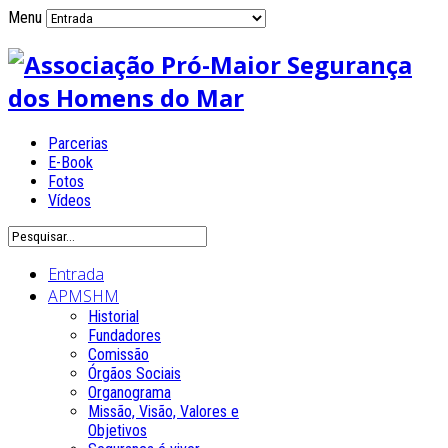
Menu
Parcerias
E-Book
Fotos
Vídeos
Entrada
APMSHM
Historial
Fundadores
Comissão
Órgãos Sociais
Organograma
Missão, Visão, Valores e
Objetivos