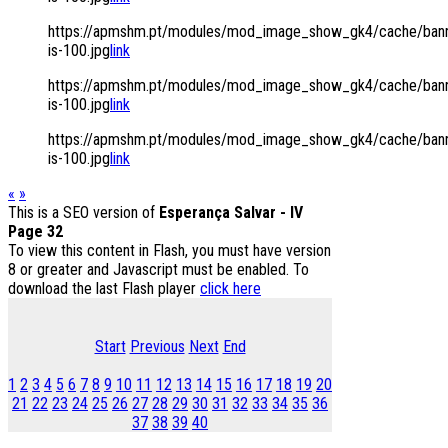
https://apmshm.pt/modules/mod_image_show_gk4/cache/bann
is-100.jpg
link
https://apmshm.pt/modules/mod_image_show_gk4/cache/bann
is-100.jpg
link
https://apmshm.pt/modules/mod_image_show_gk4/cache/bann
is-100.jpg
link
«
»
This is a SEO version of
Esperança Salvar - IV
Page 32
To view this content in Flash, you must have version
8 or greater and Javascript must be enabled. To
download the last Flash player
click here
Start
Previous
Next
End
1
2
3
4
5
6
7
8
9
10
11
12
13
14
15
16
17
18
19
20
21
22
23
24
25
26
27
28
29
30
31
32
33
34
35
36
37
38
39
40