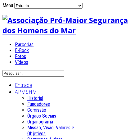
Menu
Parcerias
E-Book
Fotos
Vídeos
Entrada
APMSHM
Historial
Fundadores
Comissão
Órgãos Sociais
Organograma
Missão, Visão, Valores e
Objetivos