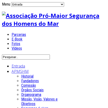
Menu
Parcerias
E-Book
Fotos
Vídeos
Entrada
APMSHM
Historial
Fundadores
Comissão
Órgãos Sociais
Organograma
Missão, Visão, Valores e
Objetivos