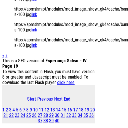
https://apmshm.pt/modules/mod_image_show_gk4/cache/bann
is-100.jpg
link
https://apmshm.pt/modules/mod_image_show_gk4/cache/bann
is-100.jpg
link
https://apmshm.pt/modules/mod_image_show_gk4/cache/bann
is-100.jpg
link
«
»
This is a SEO version of
Esperança Salvar - IV
Page 19
To view this content in Flash, you must have version
8 or greater and Javascript must be enabled. To
download the last Flash player
click here
Start
Previous
Next
End
1
2
3
4
5
6
7
8
9
10
11
12
13
14
15
16
17
18
19
20
21
22
23
24
25
26
27
28
29
30
31
32
33
34
35
36
37
38
39
40