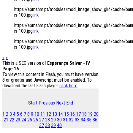
https://apmshm.pt/modules/mod_image_show_gk4/cache/bann
is-100.jpg
link
https://apmshm.pt/modules/mod_image_show_gk4/cache/bann
is-100.jpg
link
https://apmshm.pt/modules/mod_image_show_gk4/cache/bann
is-100.jpg
link
«
»
This is a SEO version of
Esperança Salvar - IV
Page 16
To view this content in Flash, you must have version
8 or greater and Javascript must be enabled. To
download the last Flash player
click here
Start
Previous
Next
End
1
2
3
4
5
6
7
8
9
10
11
12
13
14
15
16
17
18
19
20
21
22
23
24
25
26
27
28
29
30
31
32
33
34
35
36
37
38
39
40