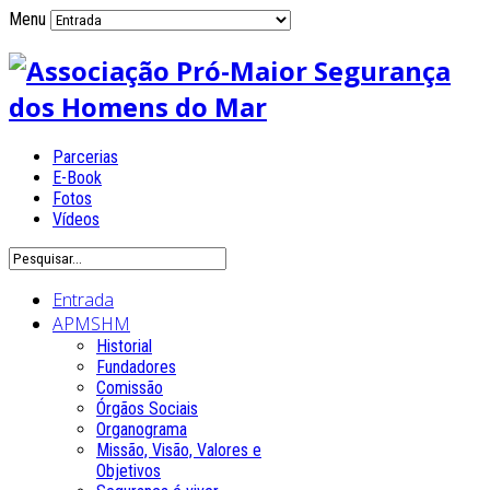
Menu
Parcerias
E-Book
Fotos
Vídeos
Entrada
APMSHM
Historial
Fundadores
Comissão
Órgãos Sociais
Organograma
Missão, Visão, Valores e
Objetivos