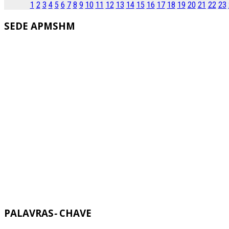
1
2
3
4
5
6
7
8
9
10
11
12
13
14
15
16
17
18
19
20
21
22
23
SEDE
APMSHM
PALAVRAS
-
CHAVE