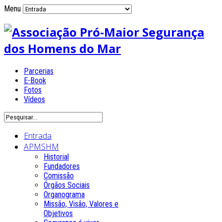
Menu
Parcerias
E-Book
Fotos
Vídeos
Entrada
APMSHM
Historial
Fundadores
Comissão
Órgãos Sociais
Organograma
Missão, Visão, Valores e
Objetivos