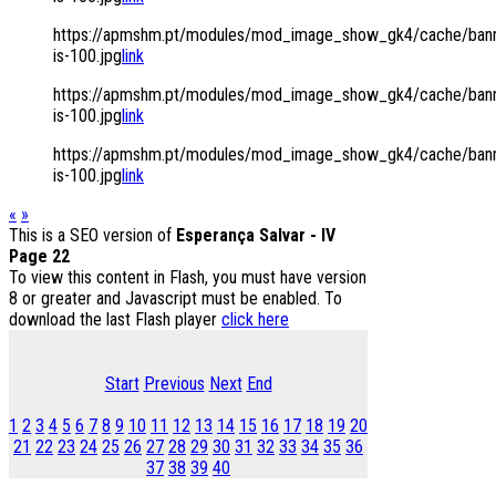
https://apmshm.pt/modules/mod_image_show_gk4/cache/bann
is-100.jpg
link
https://apmshm.pt/modules/mod_image_show_gk4/cache/bann
is-100.jpg
link
https://apmshm.pt/modules/mod_image_show_gk4/cache/bann
is-100.jpg
link
«
»
This is a SEO version of
Esperança Salvar - IV
Page 22
To view this content in Flash, you must have version
8 or greater and Javascript must be enabled. To
download the last Flash player
click here
Start
Previous
Next
End
1
2
3
4
5
6
7
8
9
10
11
12
13
14
15
16
17
18
19
20
21
22
23
24
25
26
27
28
29
30
31
32
33
34
35
36
37
38
39
40