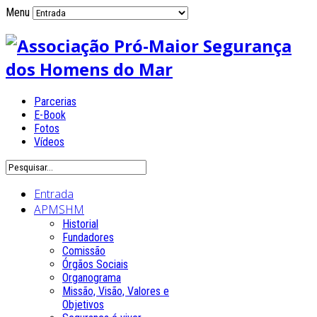
Menu
Parcerias
E-Book
Fotos
Vídeos
Entrada
APMSHM
Historial
Fundadores
Comissão
Órgãos Sociais
Organograma
Missão, Visão, Valores e
Objetivos