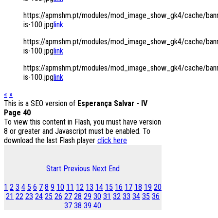
https://apmshm.pt/modules/mod_image_show_gk4/cache/bann
is-100.jpg
link
https://apmshm.pt/modules/mod_image_show_gk4/cache/bann
is-100.jpg
link
https://apmshm.pt/modules/mod_image_show_gk4/cache/bann
is-100.jpg
link
«
»
This is a SEO version of
Esperança Salvar - IV
Page 40
To view this content in Flash, you must have version
8 or greater and Javascript must be enabled. To
download the last Flash player
click here
Start
Previous
Next
End
1
2
3
4
5
6
7
8
9
10
11
12
13
14
15
16
17
18
19
20
21
22
23
24
25
26
27
28
29
30
31
32
33
34
35
36
37
38
39
40