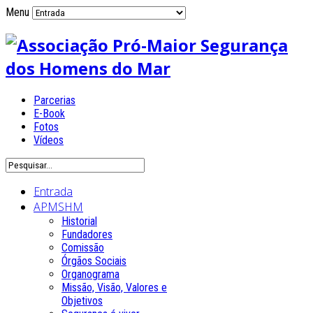
Menu
Parcerias
E-Book
Fotos
Vídeos
Entrada
APMSHM
Historial
Fundadores
Comissão
Órgãos Sociais
Organograma
Missão, Visão, Valores e
Objetivos