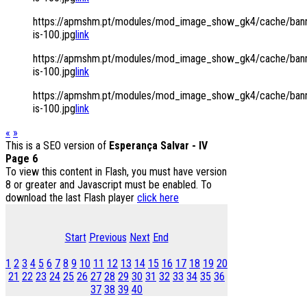
https://apmshm.pt/modules/mod_image_show_gk4/cache/bann
is-100.jpg
link
https://apmshm.pt/modules/mod_image_show_gk4/cache/bann
is-100.jpg
link
https://apmshm.pt/modules/mod_image_show_gk4/cache/bann
is-100.jpg
link
«
»
This is a SEO version of
Esperança Salvar - IV
Page 6
To view this content in Flash, you must have version
8 or greater and Javascript must be enabled. To
download the last Flash player
click here
Start
Previous
Next
End
1
2
3
4
5
6
7
8
9
10
11
12
13
14
15
16
17
18
19
20
21
22
23
24
25
26
27
28
29
30
31
32
33
34
35
36
37
38
39
40